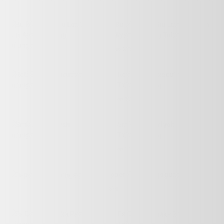
Bu Mamik Tahu Lontong Dan
Ayam Goreng Tulungagung
2069x
Roti Bakar Executive
Tulungagung
692x
Smk Al Khoiriyah
Tulungagung
1154x
Dapoer Ay Tulungagung
679x
Es Degan Aneka Rasa