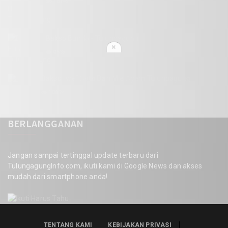
1014x
Bakso Bunda - Tulungagung
963x
Bakso "we" Soto Dan Mie Ayam Tulungagung
1085x
BERLANGGANAN
Jangan sampai tertinggal update terbaru dari
TulungagungInfo.com, ikuti kami di Google News dan akses
mudah dari smartphone anda!
TENTANG KAMI
KEBIJAKAN PRIVASI